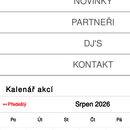
NOVINKY
PARTNEŘI
DJ'S
KONTAKT
Kalenář akcí
Srpen 2026
↤ Předešlý
Po
Út
St
Čt
Pá