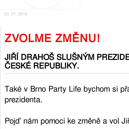
23. 01. 2018
ZVOLME ZMĚNU!
JIŘÍ DRAHOŠ SLUŠNÝM PREZID
ČESKÉ REPUBLIKY.
Také v Brno Party Life bychom si př
prezidenta.
Pojď nám pomoci ke změně a vol Ji