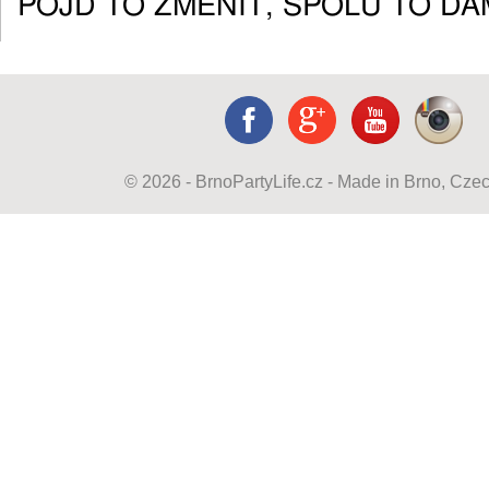
POJĎ TO ZMĚNIT, SPOLU TO DÁ
© 2026 - BrnoPartyLife.cz - Made in Brno, Cze